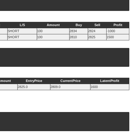
t
L/S
Amount
Buy
Sell
Profit
SHORT
100
2834
2824
-1000
SHORT
100
2810
2825
1500
Amount
EntryPrice
CurrentPrice
LatentProfit
2825.0
2809.0
1600