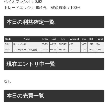
ペイオフレシオ：0.92
トレードエッジ：-854円, 破産確率：100%
本日の利益確定一覧
Code
Name
Entry
Exit
L/S
Amount
Buy
Sell
Profit
3402
東レ株式会社
03/25
03/25
SHORT
400
1076
1077
400
6758
ソニーグループ株式会社
03/25
03/25
SHORT
100
3776
3827
5100
現在エントリ中一覧
なし
本日の売買一覧