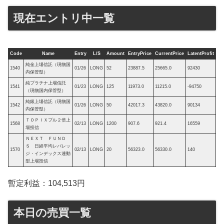
現在エントリ中一覧
Code
Name
Entry
L/S
Amount
EntryPrice
CurrentPrice
LatentProfit
純金上場信託（現物国
1540
01/26
LONG
52
23887.5
25665.0
92430
内保管型）
純プラチナ上場信託
1541
01/23
LONG
125
11973.0
11215.0
-94750
（現物国内保管型）
純銀上場信託（現物国
1542
01/26
LONG
50
42017.3
43820.0
90134
内保管型）
ＴＯＰＩＸブル２倍上
1568
02/13
LONG
1200
907.6
921.4
16559
場投信
ＮＥＸＴ ＦＵＮＤ
Ｓ 日経平均レバレッ
1570
02/13
LONG
20
56323.0
56330.0
140
ジ・インデックス連動
型上場投信
暫定利益：104,513円
本日の売買一覧