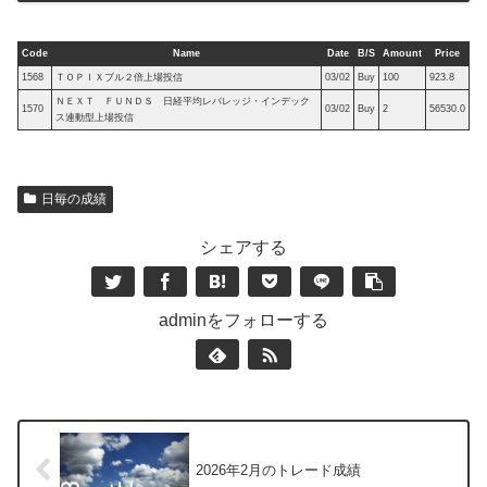
Code
Name
Date
B/S
Amount
Price
1568
ＴＯＰＩＸブル２倍上場投信
03/02
Buy
100
923.8
ＮＥＸＴ ＦＵＮＤＳ 日経平均レバレッジ・インデック
1570
03/02
Buy
2
56530.0
ス連動型上場投信
日毎の成績
シェアする
adminをフォローする
2026年2月のトレード成績