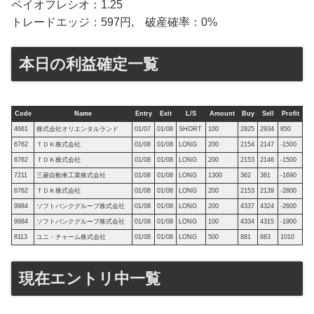
ペイオフレシオ：1.25
トレードエッジ：597円, 破産確率：0%
本日の利益確定一覧
Code
Name
Entry
Exit
L/S
Amount
Buy
Sell
Profit
4661
株式会社オリエンタルランド
01/07
01/08
SHORT
100
2925
2934
850
6762
ＴＤＫ株式会社
01/08
01/08
LONG
200
2154
2147
-1500
6762
ＴＤＫ株式会社
01/08
01/08
LONG
200
2153
2146
-1500
7211
三菱自動車工業株式会社
01/08
01/08
LONG
1300
362
361
-1690
6762
ＴＤＫ株式会社
01/08
01/08
LONG
200
2153
2139
-2800
9984
ソフトバンクグループ株式会社
01/08
01/08
LONG
200
4337
4324
-2600
9984
ソフトバンクグループ株式会社
01/08
01/08
LONG
100
4334
4315
-1900
8113
ユニ・チャーム株式会社
01/08
01/08
LONG
500
881
883
1010
現在エントリ中一覧