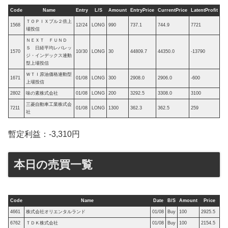
Code
Name
Entry
L/S
Amount
EntryPrice
CurrentPrice
LatentProfit
ＴＯＰＩＸブル２倍上
1568
12/24
LONG
990
737.1
744.9
7721
場投信
ＮＥＸＴ ＦＵＮＤ
Ｓ 日経平均レバレッ
1570
10/30
LONG
30
44809.7
44350.0
-13790
ジ・インデックス連動
型上場投信
ＷＴＩ原油価格連動型
1671
01/08
LONG
300
2908.0
2906.0
-600
上場投信
2802
味の素株式会社
01/08
LONG
200
3292.5
3308.0
3100
三菱自動車工業株式会
7211
01/08
LONG
1300
362.3
362.5
259
社
暫定利益：-3,310円
本日の売買一覧
Code
Name
Date
B/S
Amount
Price
4661
株式会社オリエンタルランド
01/08
Buy
100
2925.5
6762
ＴＤＫ株式会社
01/08
Buy
100
2154.5