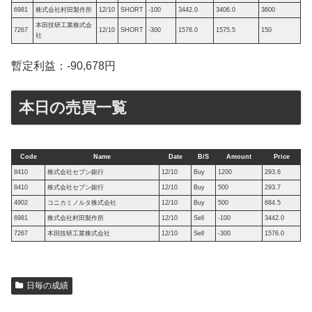
6981
株式会社村田製作所
12/10
SHORT
-100
3442.0
3406.0
3600
本田技研工業株式会
7267
12/10
SHORT
-300
1576.0
1575.5
150
社
暫定利益：-90,678円
本日の売買一覧
Code
Name
Date
B/S
Amount
Price
8410
株式会社セブン銀行
12/10
Buy
1200
293.6
8410
株式会社セブン銀行
12/10
Buy
500
293.7
4902
コニカミノルタ株式会社
12/10
Buy
500
684.5
6981
株式会社村田製作所
12/10
Sell
-100
3442.0
7267
本田技研工業株式会社
12/10
Sell
-300
1576.0
日毎の成績