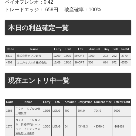
ペイオフレシオ：0.42
トレードエッジ：-658円, 破産確率：100%
本日の利益確定一覧
Code
Name
Entry
Exit
L/S
Amount
Buy
Sell
Profit
8410
株式会社セブン銀行
12/09
12/10
SHORT
1700
293
292
-2770
4902
コニカミノルタ株式会社
12/09
12/10
SHORT
500
684
672
-6050
現在エントリ中一覧
Code
Name
Entry
L/S
Amount
EntryPrice
CurrentPrice
LatentProfit
ＴＯＰＩＸブル２倍
1568
12/05
LONG
700
694.9
704.9
7000
上場投信
ＮＥＸＴ ＦＵＮＤ
Ｓ 日経平均レバレ
1570
10/30
LONG
54
45448.3
43570.0
-101428
ッジ・インデックス
連動型上場投信