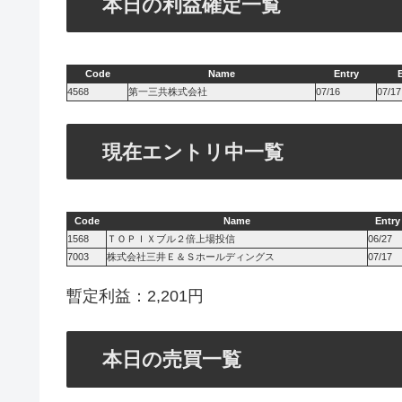
本日の利益確定一覧
Code
Name
Entry
E
4568
第一三共株式会社
07/16
07/17
現在エントリ中一覧
Code
Name
Entry
1568
ＴＯＰＩＸブル２倍上場投信
06/27
7003
株式会社三井Ｅ＆Ｓホールディングス
07/17
暫定利益：2,201円
本日の売買一覧