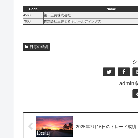
Code
Name
4568
第一三共株式会社
7003
株式会社三井Ｅ＆Ｓホールディングス
日毎の成績
シ
admi
2025年7月16日のトレード成績