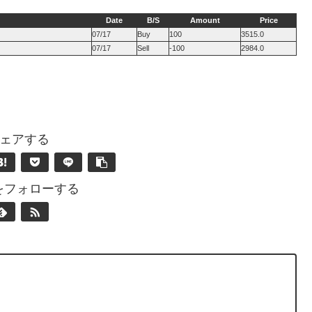
Date
B/S
Amount
Price
07/17
Buy
100
3515.0
07/17
Sell
-100
2984.0
ェアする
nをフォローする