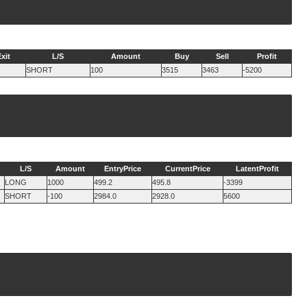
xit
L/S
Amount
Buy
Sell
Profit
SHORT
100
3515
3463
-5200
L/S
Amount
EntryPrice
CurrentPrice
LatentProfit
LONG
1000
499.2
495.8
-3399
SHORT
-100
2984.0
2928.0
5600