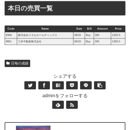
本日の売買一覧
Code
Name
Date
B/S
Amount
Price
8308
株式会社りそなホールディングス
06/20
Buy
300
1325.5
8801
三井不動産株式会社
06/20
Buy
300
1383.0
日毎の成績
シェアする
adminをフォローする