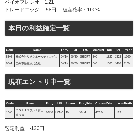
ペイオフレシオ：1.21
トレードエッジ：-58円, 破産確率：100%
本日の利益確定一覧
Code
Name
Entry
Exit
L/S
Amount
Buy
Sell
Profit
8308
株式会社りそなホールディングス
06/19
06/20
SHORT
300
1325
1322
-1050
8801
三井不動産株式会社
06/19
06/20
SHORT
300
1383
1400
5100
現在エントリ中一覧
Code
Name
Entry
L/S
Amount
EntryPrice
CurrentPrice
LatentProfit
ＴＯＰＩＸブル２倍上
1568
06/18
LONG
10
484.4
472.0
-123
場投信
暫定利益：-123円