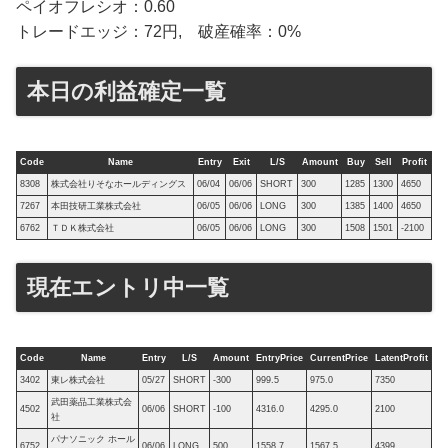
ペイオフレシオ：0.60
トレードエッジ：72円, 破産確率：0%
本日の利益確定一覧
Code
Name
Entry
Exit
L/S
Amount
Buy
Sell
Profit
8308
株式会社りそなホールディングス
06/04
06/06
SHORT
300
1285
1300
4650
7267
本田技研工業株式会社
06/05
06/06
LONG
300
1385
1400
4650
6762
ＴＤＫ株式会社
06/05
06/06
LONG
300
1508
1501
-2100
現在エントリ中一覧
Code
Name
Entry
L/S
Amount
EntryPrice
CurrentPrice
LatentProfit
3402
東レ株式会社
05/27
SHORT
-300
999.5
975.0
7350
武田薬品工業株式会
4502
06/06
SHORT
-100
4316.0
4295.0
2100
社
パナソニック ホール
6752
06/06
LONG
500
1558.7
1567.5
4399