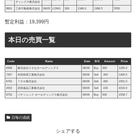
ディングス株式会社
8801
三井不動産株式会社
06/05
LONG
300
1348.0
1366.5
5550
暫定利益：19,399円
本日の売買一覧
Code
Name
Date
B/S
Amount
Price
8308
株式会社りそなホールディングス
06/06
Buy
300
1285.0
7267
本田技研工業株式会社
06/06
Sell
-300
1400.5
6762
ＴＤＫ株式会社
06/06
Sell
-300
1501.0
4502
武田薬品工業株式会社
06/06
Sell
-100
4316.0
6752
パナソニック ホールディングス株式会社
06/06
Buy
500
1558.7
日毎の成績
シェアする