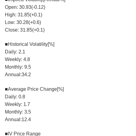
Open: 30.93(-0.12)
High: 31.85(+0.1)
Low: 30.28(+0.6)
Close: 31.85(+0.1)
■Historical Volatility[%]
Daily: 2.1
Weekly: 4.8
Monthly: 9.5
Annual:34.2
■Average Price Change[%]
Daily: 0.8
Weekly: 1.7
Monthly: 3.5
Annual:12.4
■IV Price Range