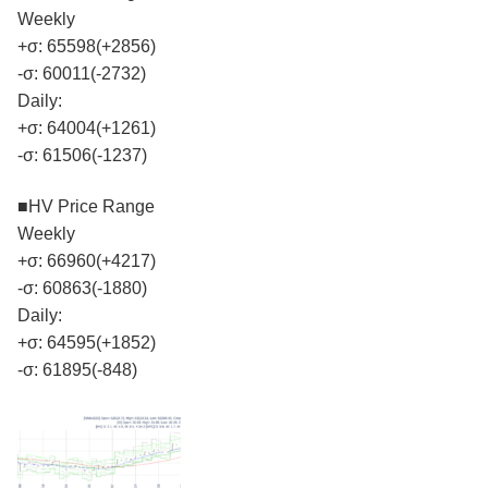
Weekly
+σ: 65598(+2856)
-σ: 60011(-2732)
Daily:
+σ: 64004(+1261)
-σ: 61506(-1237)
■HV Price Range
Weekly
+σ: 66960(+4217)
-σ: 60863(-1880)
Daily:
+σ: 64595(+1852)
-σ: 61895(-848)