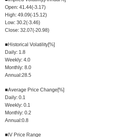
Open: 41.44(-3.17)
High: 49.09(-15.12)
Low: 30.2(-3.46)
Close: 32.07(-20.98)
■Historical Volatility[%]
Daily: 1.8
Weekly: 4.0
Monthly: 8.0
Annual:28.5
■Average Price Change[%]
Daily: 0.1
Weekly: 0.1
Monthly: 0.2
Annual:0.8
■IV Price Range