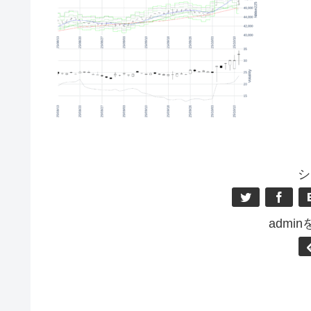
シ
admi