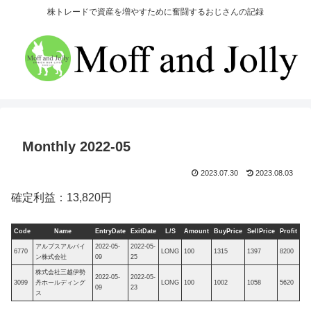
株トレードで資産を増やすために奮闘するおじさんの記録
Monthly 2022-05
2023.07.30
2023.08.03
確定利益：13,820円
Code
Name
EntryDate
ExitDate
L/S
Amount
BuyPrice
SellPrice
Profit
アルプスアルパイ
2022-05-
2022-05-
6770
LONG
100
1315
1397
8200
ン株式会社
09
25
株式会社三越伊勢
2022-05-
2022-05-
3099
丹ホールディング
LONG
100
1002
1058
5620
09
23
ス