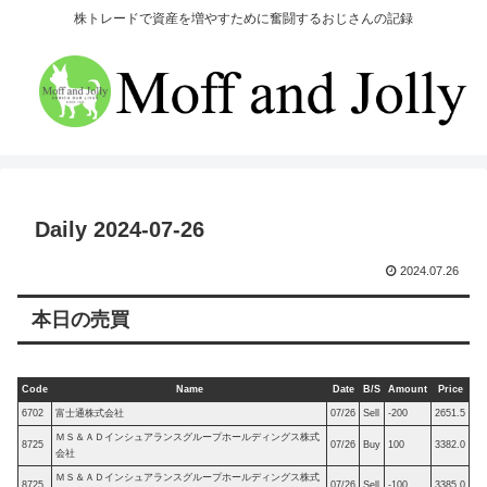
株トレードで資産を増やすために奮闘するおじさんの記録
Daily 2024-07-26
2024.07.26
本日の売買
Code
Name
Date
B/S
Amount
Price
6702
富士通株式会社
07/26
Sell
-200
2651.5
ＭＳ＆ＡＤインシュアランスグループホールディングス株式
8725
07/26
Buy
100
3382.0
会社
ＭＳ＆ＡＤインシュアランスグループホールディングス株式
8725
07/26
Sell
-100
3385.0