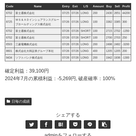
Code
Name
Entry
Exit
L/S
Amount
Buy
Sell
Profit
6702
富士通株式会社
07/25
07/26
LONG
200
2430
2651
44200
ＭＳ＆ＡＤインシュアランスグルー
8725
07/26
07/26
LONG
100
3382
3385
300
プホールディングス株式会社
6702
富士通株式会社
07/26
07/26
SHORT
100
2715
2702
-1350
6702
富士通株式会社
07/26
07/26
SHORT
100
2700
2703
250
6503
三菱電機株式会社
07/26
07/26
LONG
200
2498
2482
-3200
8601
株式会社大和証券グループ本社
07/26
07/26
LONG
400
1205
1205
200
9434
ソフトバンク株式会社
07/26
07/26
LONG
200
1942
1936
-1300
確定利益：39,100円
2024年7月の累積利益：-5,269円, 破産確率：100%
日毎の成績
シェアする
adminをフォローする