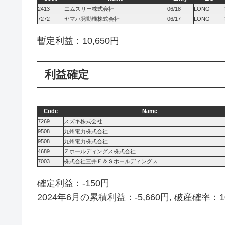
2413
エムスリー株式会社
06/18
LONG
7272
ヤマハ発動機株式会社
06/17
LONG
暫定利益：10,650円
利益確定
Code
Name
7269
スズキ株式会社
9508
九州電力株式会社
9508
九州電力株式会社
4689
Ｚホールディングス株式会社
7003
株式会社三井Ｅ＆Ｓホールディングス
確定利益：-150円
2024年6月の累積利益：-5,660円, 破産確率：1