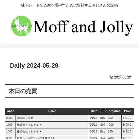
株トレードで資産を増やすために奮闘するおじさんの記録
Daily 2024-05-29
2024.05.29
本日の売買
Code
Name
Date
B/S
Amount
Price
8002
丸紅株式会社
05/29
Buy
100
3121.0
1605
株式会社ＩＮＰＥＸ
05/29
Sell
-200
2465.5
1605
株式会社ＩＮＰＥＸ
05/29
Buy
200
2472.0
8604
野村ホールディングス株式会社
05/29
Sell
-200
945.7