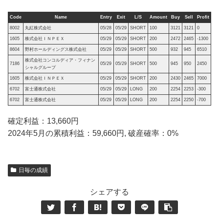
Code
Name
Entry
Exit
L/S
Amount
Buy
Sell
Profit
8002
丸紅株式会社
05/28
05/29
SHORT
100
3121
3121
0
1605
株式会社ＩＮＰＥＸ
05/29
05/29
SHORT
200
2472
2465
-1300
8604
野村ホールディングス株式会社
05/29
05/29
SHORT
500
932
945
6510
株式会社コンコルディア・フィナン
7186
05/29
05/29
SHORT
500
945
950
2450
シャルグループ
1605
株式会社ＩＮＰＥＸ
05/29
05/29
SHORT
200
2430
2465
7000
6702
富士通株式会社
05/29
05/29
LONG
200
2254
2253
-300
6702
富士通株式会社
05/29
05/29
LONG
200
2254
2250
-700
確定利益：13,660円
2024年5月の累積利益：59,660円, 破産確率：0%
日毎の成績
シェアする