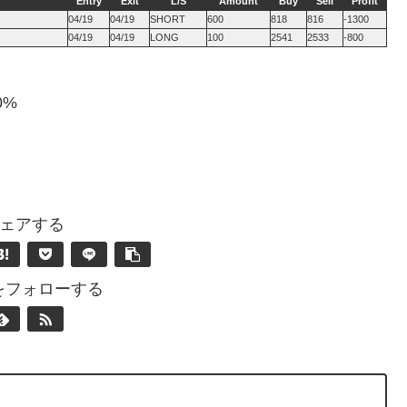
Entry
Exit
L/S
Amount
Buy
Sell
Profit
04/19
04/19
SHORT
600
818
816
-1300
04/19
04/19
LONG
100
2541
2533
-800
0%
ェアする
nをフォローする