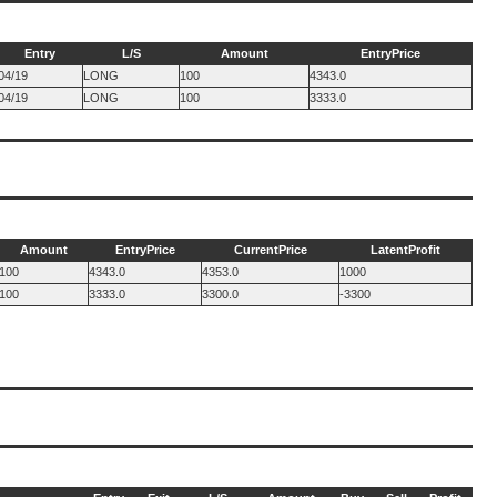
Entry
L/S
Amount
EntryPrice
04/19
LONG
100
4343.0
04/19
LONG
100
3333.0
Amount
EntryPrice
CurrentPrice
LatentProfit
100
4343.0
4353.0
1000
100
3333.0
3300.0
-3300