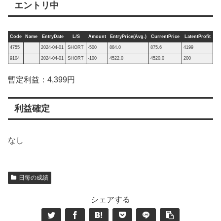
エントリ中
Code
Name
EntryDate
L/S
Amount
EntryPrice(Avg.)
CurrentPrice
LatentProfit
4755
2024-04-01
SHORT
-500
884.0
875.6
4199
9104
2024-04-01
SHORT
-100
4522.0
4520.0
200
暫定利益：4,399円
利益確定
なし
日毎の成績
シェアする