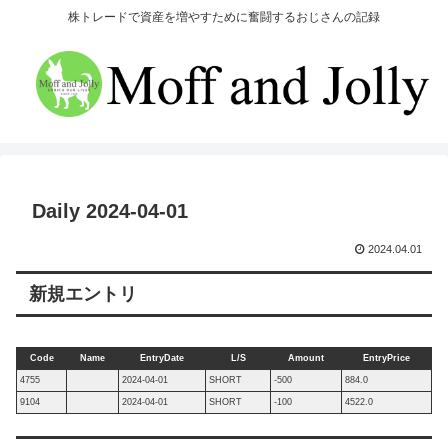
株トレードで資産を増やすために奮闘するおじさんの記録
Daily 2024-04-01
2024.04.01
新規エントリ
Code
Name
EntryDate
L/S
Amount
EntryPrice
4755
2024-04-01
SHORT
-500
884.0
9104
2024-04-01
SHORT
-100
4522.0