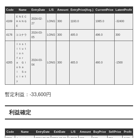
Code
Name
EntryDate
L/S
Amount
EntryPrice(Avg.)
CurrentPrice
LatentProfit
ＥＮＥＣ
2024-02-
4169
ＨＡＮＧ
LONG
300
1193.0
1085.0
-32400
27
Ｅ
2024-03-
4176
ココナラ
LONG
300
495.0
496.0
300
05
Ｉｎｓｔ
ｉｔｕｔ
ｉｏｎ
ｆｏｒ
2024-03-
4265
ａ Ｇｌ
LONG
300
465.0
460.0
-1500
04
ｏｂａ
ｌ Ｓｏ
ｃｉｅｔ
ｙ
暫定利益：-33,600円
利益確定
Code
Name
EntryDate
ExitDate
L/S
Amount
BuyPrice
SellPrice
Profit